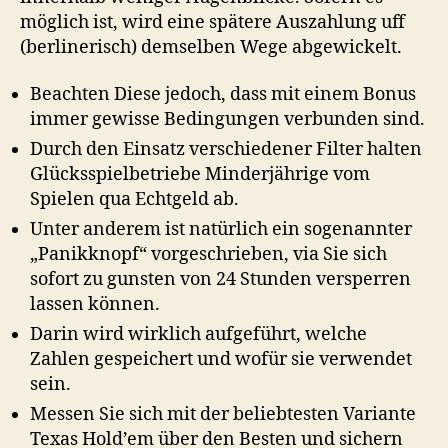
möglich ist, wird eine spätere Auszahlung uff
(berlinerisch) demselben Wege abgewickelt.
Beachten Diese jedoch, dass mit einem Bonus
immer gewisse Bedingungen verbunden sind.
Durch den Einsatz verschiedener Filter halten
Glücksspielbetriebe Minderjährige vom
Spielen qua Echtgeld ab.
Unter anderem ist natürlich ein sogenannter
„Panikknopf“ vorgeschrieben, via Sie sich
sofort zu gunsten von 24 Stunden versperren
lassen können.
Darin wird wirklich aufgeführt, welche
Zahlen gespeichert und wofür sie verwendet
sein.
Messen Sie sich mit der beliebtesten Variante
Texas Hold’em über den Besten und sichern