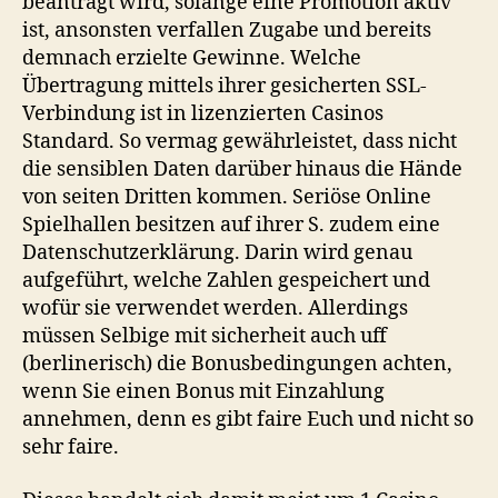
beantragt wird, solange eine Promotion aktiv
ist, ansonsten verfallen Zugabe und bereits
demnach erzielte Gewinne. Welche
Übertragung mittels ihrer gesicherten SSL-
Verbindung ist in lizenzierten Casinos
Standard. So vermag gewährleistet, dass nicht
die sensiblen Daten darüber hinaus die Hände
von seiten Dritten kommen. Seriöse Online
Spielhallen besitzen auf ihrer S. zudem eine
Datenschutzerklärung. Darin wird genau
aufgeführt, welche Zahlen gespeichert und
wofür sie verwendet werden. Allerdings
müssen Selbige mit sicherheit auch uff
(berlinerisch) die Bonusbedingungen achten,
wenn Sie einen Bonus mit Einzahlung
annehmen, denn es gibt faire Euch und nicht so
sehr faire.