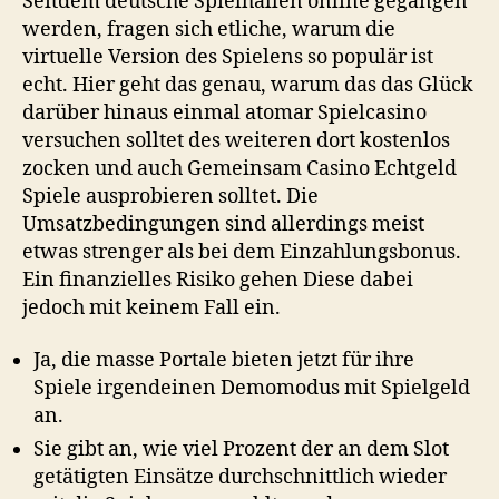
Seitdem deutsche Spielhallen online gegangen
werden, fragen sich etliche, warum die
virtuelle Version des Spielens so populär ist
echt. Hier geht das genau, warum das das Glück
darüber hinaus einmal atomar Spielcasino
versuchen solltet des weiteren dort kostenlos
zocken und auch Gemeinsam Casino Echtgeld
Spiele ausprobieren solltet. Die
Umsatzbedingungen sind allerdings meist
etwas strenger als bei dem Einzahlungsbonus.
Ein finanzielles Risiko gehen Diese dabei
jedoch mit keinem Fall ein.
Ja, die masse Portale bieten jetzt für ihre
Spiele irgendeinen Demomodus mit Spielgeld
an.
Sie gibt an, wie viel Prozent der an dem Slot
getätigten Einsätze durchschnittlich wieder