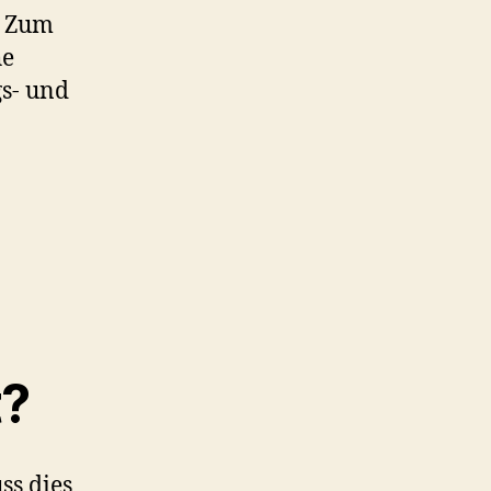
. Zum
he
gs- und
t?
ss dies