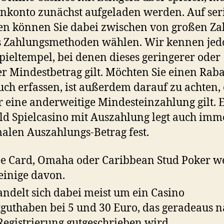
konto zunächst aufgeladen werden. Auf ser
en können Sie dabei zwischen von großen Za
s Zahlungsmethoden wählen. Wir kennen jed
pieltempel, bei denen dieses geringerer oder
r Mindestbetrag gilt. Möchten Sie einen Raba
ch erfassen, ist außerdem darauf zu achten,
r eine anderweitige Mindesteinzahlung gilt. 
ld Spielcasino mit Auszahlung legt auch imm
len Auszahlungs-Betrag fest.
e Card, Omaha oder Caribbean Stud Poker 
einige davon.
andelt sich dabei meist um ein Casino
tguthaben bei 5 und 30 Euro, das geradeaus 
Registrierung gutgeschrieben wird.