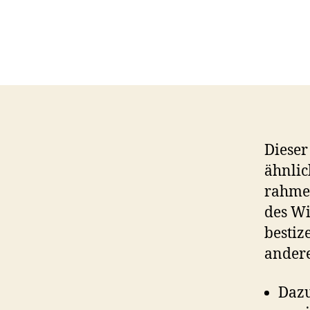
Dieser
ähnlic
rahmen
des Wi
bestiz
andere
Dazu