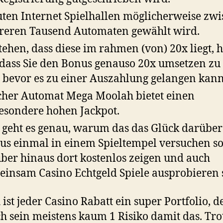
uten Internet Spielhallen möglicherweise zw
eren Tausend Automaten gewählt wird.
tehen, dass diese im rahmen (von) 20x liegt, h
 dass Sie den Bonus genauso 20x umsetzen zu
, bevor es zu einer Auszahlung gelangen kann
her Automat Mega Moolah bietet einen
esondere hohen Jackpot.
 geht es genau, warum das das Glück darüber
us einmal in einem Spieltempel versuchen sol
ber hinaus dort kostenlos zeigen und auch
insam Casino Echtgeld Spiele ausprobieren s
 ist jeder Casino Rabatt ein super Portfolio, d
h sein meistens kaum 1 Risiko damit das. Tr