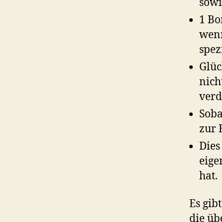
sowi
1 Bo
wenn
spez
Glüc
nich
verd
Soba
zur 
Dies
eige
hat.
Es gib
die üb