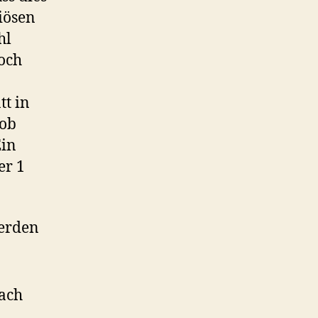
iösen
hl
och
tt in
 ob
Ein
er 1
werden
nach