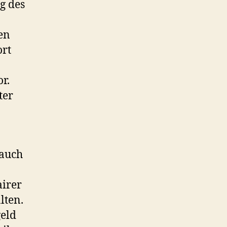
g des
en
ort
r.
ter
 auch
airer
lten.
geld