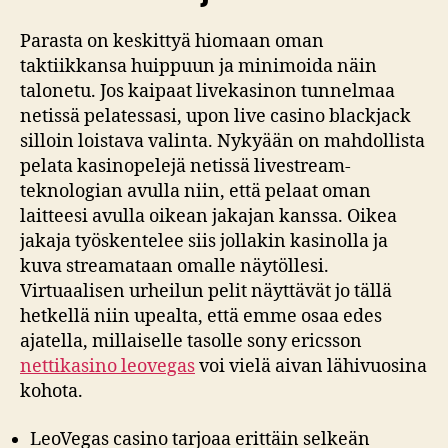
Parasta on keskittyä hiomaan oman
taktiikkansa huippuun ja minimoida näin
talonetu. Jos kaipaat livekasinon tunnelmaa
netissä pelatessasi, upon live casino blackjack
silloin loistava valinta. Nykyään on mahdollista
pelata kasinopelejä netissä livestream-
teknologian avulla niin, että pelaat oman
laitteesi avulla oikean jakajan kanssa. Oikea
jakaja työskentelee siis jollakin kasinolla ja
kuva streamataan omalle näytöllesi.
Virtuaalisen urheilun pelit näyttävät jo tällä
hetkellä niin upealta, että emme osaa edes
ajatella, millaiselle tasolle sony ericsson
nettikasino leovegas
voi vielä aivan lähivuosina
kohota.
LeoVegas casino tarjoaa erittäin selkeän