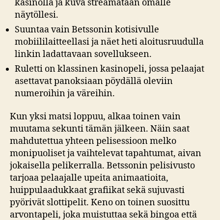
kasinolla ja kuva streamataan omalle
näytöllesi.
Suuntaa vain Betssonin kotisivulle
mobiililaitteellasi ja näet heti aloitusruudulla
linkin ladattavaan sovellukseen.
Ruletti on klassinen kasinopeli, jossa pelaajat
asettavat panoksiaan pöydällä oleviin
numeroihin ja väreihin.
Kun yksi matsi loppuu, alkaa toinen vain
muutama sekunti tämän jälkeen. Näin saat
mahdutettua yhteen pelisessioon melko
monipuoliset ja vaihtelevat tapahtumat, aivan
jokaisella pelikerralla. Betssonin pelisivusto
tarjoaa pelaajalle upeita animaatioita,
huippulaadukkaat grafiikat sekä sujuvasti
pyörivät slottipelit. Keno on toinen suosittu
arvontapeli, joka muistuttaa sekä bingoa että