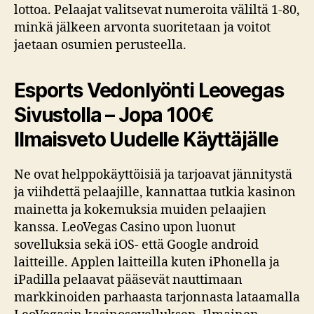
lottoa. Pelaajat valitsevat numeroita väliltä 1-80,
minkä jälkeen arvonta suoritetaan ja voitot
jaetaan osumien perusteella.
Esports Vedonlyönti Leovegas
Sivustolla – Jopa 100€
Ilmaisveto Uudelle Käyttäjälle
Ne ovat helppokäyttöisiä ja tarjoavat jännitystä
ja viihdettä pelaajille, kannattaa tutkia kasinon
mainetta ja kokemuksia muiden pelaajien
kanssa. LeoVegas Casino upon luonut
sovelluksia sekä iOS- että Google android
laitteille. Applen laitteilla kuten iPhonella ja
iPadilla pelaavat pääsevät nauttimaan
markkinoiden parhaasta tarjonnasta lataamalla