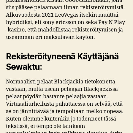
pikakasinoiden kisaan GoGoCasinollaan, jolla
siis pääsee pelaamaan ilman rekisteröitymistä.
Alkuvuodesta 2021 LeoVegas itsekin muuttui
hybridiksi, eli sony ericsson on sekä Pay N Play
-kasino, että mahdollistaa rekisteröitymisen ja
useamman eri maksutavan käytön.
Rekisteröityneenä Käyttäjänä
Sewaktu:
Normaalisti pelaat Blackjackia tietokonetta
vastaan, mutta usean pelaajan Blackjackissä
pelaat pöydän bastante pelaajia vastaan.
Virtuaaliurheilusta puhuttaessa on selvää, että
se on jännittävää ja tempoltaan melko nopeaa.
Kuten olemme kuitenkin jo todenneet tässä
tekstissä, ei tempo ole lainkaan