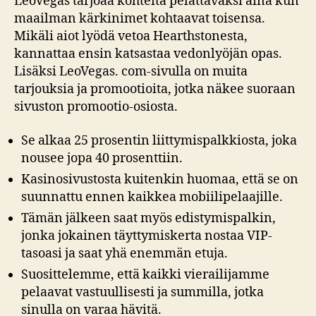
LeoVegas tarjoaa kohteita pelattavaksi aina kun
maailman kärkinimet kohtaavat toisensa.
Mikäli aiot lyödä vetoa Hearthstonesta,
kannattaa ensin katsastaa vedonlyöjän opas.
Lisäksi LeoVegas. com-sivulla on muita
tarjouksia ja promootioita, jotka näkee suoraan
sivuston promootio-osiosta.
Se alkaa 25 prosentin liittymispalkkiosta, joka
nousee jopa 40 prosenttiin.
Kasinosivustosta kuitenkin huomaa, että se on
suunnattu ennen kaikkea mobiilipelaajille.
Tämän jälkeen saat myös edistymispalkin,
jonka jokainen täyttymiskerta nostaa VIP-
tasoasi ja saat yhä enemmän etuja.
Suosittelemme, että kaikki vierailijamme
pelaavat vastuullisesti ja summilla, jotka
sinulla on varaa hävitä.