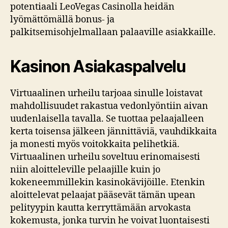
potentiaali LeoVegas Casinolla heidän
lyömättömällä bonus- ja
palkitsemisohjelmallaan palaaville asiakkaille.
Kasinon Asiakaspalvelu
Virtuaalinen urheilu tarjoaa sinulle loistavat
mahdollisuudet rakastua vedonlyöntiin aivan
uudenlaisella tavalla. Se tuottaa pelaajalleen
kerta toisensa jälkeen jännittäviä, vauhdikkaita
ja monesti myös voitokkaita pelihetkiä.
Virtuaalinen urheilu soveltuu erinomaisesti
niin aloitteleville pelaajille kuin jo
kokeneemmillekin kasinokävijöille. Etenkin
aloittelevat pelaajat pääsevät tämän upean
pelityypin kautta kerryttämään arvokasta
kokemusta, jonka turvin he voivat luontaisesti