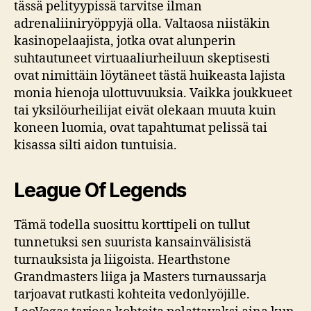
tässä pelityypissä tarvitse ilman
adrenaliiniryöppyjä olla. Valtaosa niistäkin
kasinopelaajista, jotka ovat alunperin
suhtautuneet virtuaaliurheiluun skeptisesti
ovat nimittäin löytäneet tästä huikeasta lajista
monia hienoja ulottuvuuksia. Vaikka joukkueet
tai yksilöurheilijat eivät olekaan muuta kuin
koneen luomia, ovat tapahtumat pelissä tai
kisassa silti aidon tuntuisia.
League Of Legends
Tämä todella suosittu korttipeli on tullut
tunnetuksi sen suurista kansainvälisistä
turnauksista ja liigoista. Hearthstone
Grandmasters liiga ja Masters turnaussarja
tarjoavat rutkasti kohteita vedonlyöjille.