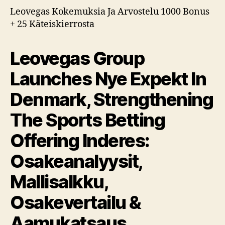
Leovegas Kokemuksia Ja Arvostelu 1000 Bonus
+ 25 Käteiskierrosta
Leovegas Group
Launches Nye Expekt In
Denmark, Strengthening
The Sports Betting
Offering Inderes:
Osakeanalyysit,
Mallisalkku,
Osakevertailu &
Aamukatsaus