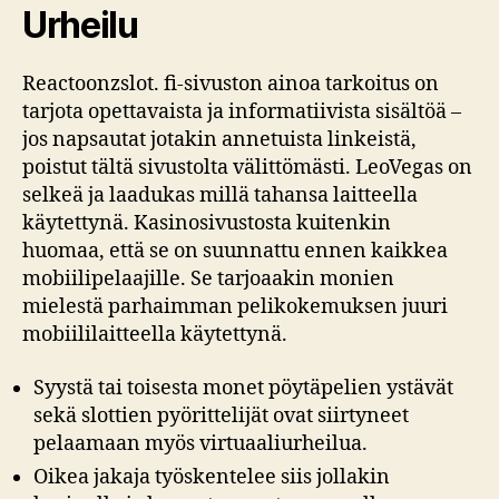
Urheilu
Reactoonzslot. fi-sivuston ainoa tarkoitus on
tarjota opettavaista ja informatiivista sisältöä –
jos napsautat jotakin annetuista linkeistä,
poistut tältä sivustolta välittömästi. LeoVegas on
selkeä ja laadukas millä tahansa laitteella
käytettynä. Kasinosivustosta kuitenkin
huomaa, että se on suunnattu ennen kaikkea
mobiilipelaajille. Se tarjoaakin monien
mielestä parhaimman pelikokemuksen juuri
mobiililaitteella käytettynä.
Syystä tai toisesta monet pöytäpelien ystävät
sekä slottien pyörittelijät ovat siirtyneet
pelaamaan myös virtuaaliurheilua.
Oikea jakaja työskentelee siis jollakin