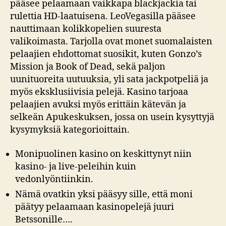
pääsee pelaamaan vaikkapa blackjackia tai
rulettia HD-laatuisena. LeoVegasilla pääsee
nauttimaan kolikkopelien suuresta
valikoimasta. Tarjolla ovat monet suomalaisten
pelaajien ehdottomat suosikit, kuten Gonzo’s
Mission ja Book of Dead, sekä paljon
uunituoreita uutuuksia, yli sata jackpotpeliä ja
myös eksklusiivisia pelejä. Kasino tarjoaa
pelaajien avuksi myös erittäin kätevän ja
selkeän Apukeskuksen, jossa on usein kysyttyjä
kysymyksiä kategorioittain.
Monipuolinen kasino on keskittynyt niin
kasino- ja live-peleihin kuin
vedonlyöntiinkin.
Nämä ovatkin yksi pääsyy sille, että moni
päätyy pelaamaan kasinopelejä juuri
Betssonille….