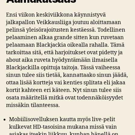
Ensi viikon keskiviikkona käynnistyvä
jalkapallon Veikkausliiga joutuu aloittamaan
pelinsä yleisörajoitusten kestäessä. Todellinen
pelaaminen alkaa grande sitten kun ruvetaan
pelaamaan Blackjackia oikealla rahalla. Tämä
tarkoittaa sitä, että harjoitukset ovat pidetty ja
about aika ruveta hyödyntämään ilmaisella
Blackjackilla opittuja taitoja. Tässä vaiheessa
sinun tulee siis tietää, kannattaako sinun jäädä,
ottaa lisää kortteja vai kenties splitata eli jakaa
kortit kahteen eri käteen. Nyt sinun tulee siis
osata määritellä mitkä ovat todennäköisyydet
missäkin tilanteessa.
Mobiilisovelluksen kautta myös live-pelit
kulkevat HD-tasoisina mukana missä vain
asiakas itsekin liikkuu, kunhan hänellä on