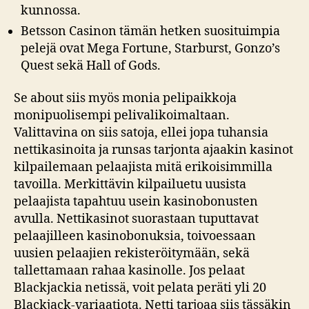
kunnossa.
Betsson Casinon tämän hetken suosituimpia
pelejä ovat Mega Fortune, Starburst, Gonzo’s
Quest sekä Hall of Gods.
Se about siis myös monia pelipaikkoja
monipuolisempi pelivalikoimaltaan.
Valittavina on siis satoja, ellei jopa tuhansia
nettikasinoita ja runsas tarjonta ajaakin kasinot
kilpailemaan pelaajista mitä erikoisimmilla
tavoilla. Merkittävin kilpailuetu uusista
pelaajista tapahtuu usein kasinobonusten
avulla. Nettikasinot suorastaan tuputtavat
pelaajilleen kasinobonuksia, toivoessaan
uusien pelaajien rekisteröitymään, sekä
tallettamaan rahaa kasinolle. Jos pelaat
Blackjackia netissä, voit pelata peräti yli 20
Blackjack-variaatiota. Netti tarjoaa siis tässäkin