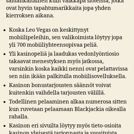
samankaltainen kuin vaikkapa sloteissa, jotka
ovat hyvin tapahtumarikkaita jopa yhden
kierroksen aikana.
Koska Leo Vegas on keskittynyt
mobiilipeleihin, sen valikoimista löytyy jopa
yli 700 mobiiliyhteensopivaa peliä.
Yli kasinopeliä ja laadukas vedonlyöntiosio
takaavat menestyksen myös jatkossa,
varsinkin koska kaikki nenni ovat pelattavissa
sen niin ikään palkitulla mobiilisovelluksella.
Kasinon bonustarjousten säännöt voivat
kuitenkin vaihdella tarjousten välillä.
Todellinen pelaaminen alkaa numerosa sitten
kun ruvetaan pelaamaan Blackjackia oikealla
rahalla.
Kasinon eri sivuilta löytyy myös tieto-osioita
kasinon yleisestä tarjonnasta ja suosituista