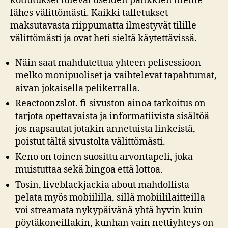
kotiutukset tulevat useiden pankkien tileille
lähes välittömästi. Kaikki talletukset
maksutavasta riippumatta ilmestyvät tilille
välittömästi ja ovat heti sieltä käytettävissä.
Näin saat mahdutettua yhteen pelisessioon
melko monipuoliset ja vaihtelevat tapahtumat,
aivan jokaisella pelikerralla.
Reactoonzslot. fi-sivuston ainoa tarkoitus on
tarjota opettavaista ja informatiivista sisältöä –
jos napsautat jotakin annetuista linkeistä,
poistut tältä sivustolta välittömästi.
Keno on toinen suosittu arvontapeli, joka
muistuttaa sekä bingoa että lottoa.
Tosin, liveblackjackia about mahdollista
pelata myös mobiililla, sillä mobiililaitteilla
voi streamata nykypäivänä yhtä hyvin kuin
pöytäkoneillakin, kunhan vain nettiyhteys on