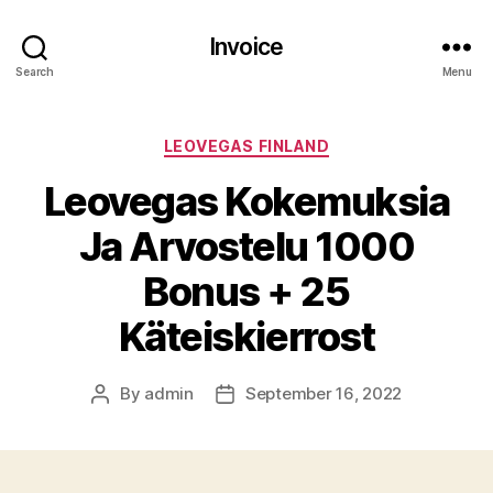
Invoice
Search
Menu
Categories
LEOVEGAS FINLAND
Leovegas Kokemuksia
Ja Arvostelu 1000
Bonus + 25
Käteiskierrost
By
admin
September 16, 2022
Post
Post
author
date