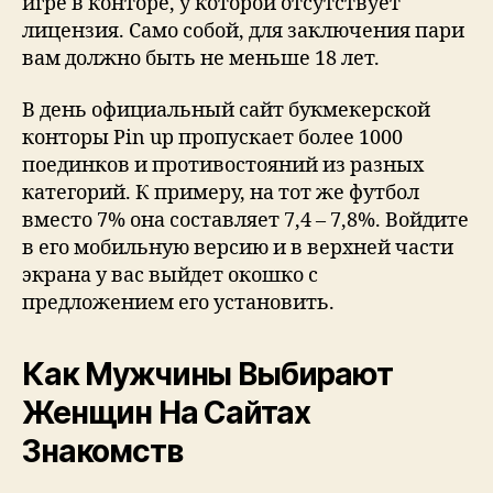
игре в конторе, у которой отсутствует
лицензия. Само собой, для заключения пари
вам должно быть не меньше 18 лет.
В день официальный сайт букмекерской
конторы Pin up пропускает более 1000
поединков и противостояний из разных
категорий. К примеру, на тот же футбол
вместо 7% она составляет 7,4 – 7,8%. Войдите
в его мобильную версию и в верхней части
экрана у вас выйдет окошко с
предложением его установить.
Как Мужчины Выбирают
Женщин На Сайтах
Знакомств