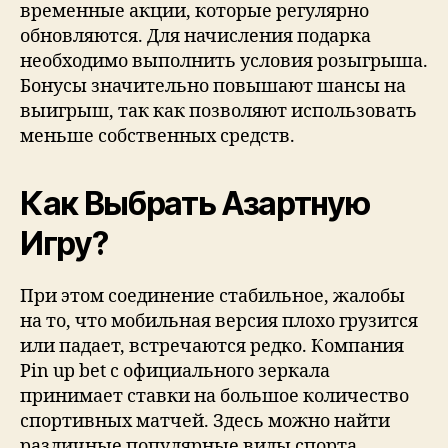
временные акции, которые регулярно
обновляются. Для начисления подарка
необходимо выполнить условия розыгрыша.
Бонусы значительно повышают шансы на
выигрыш, так как позволяют использовать
меньше собственных средств.
Как Выбрать Азартную
Игру?
При этом соединение стабильное, жалобы
на то, что мобильная версия плохо грузится
или падает, встречаются редко. Компания
Pin up bet с официального зеркала
принимает ставки на большое количество
спортивных матчей. Здесь можно найти
различные популярные виды спорта,