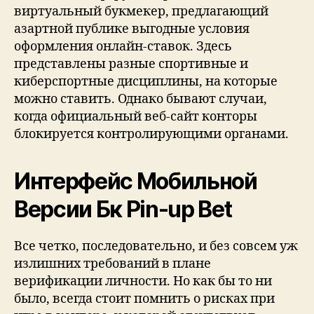
виртуальный букмекер, предлагающий
азартной публике выгодные условия
оформления онлайн-ставок. Здесь
представлены разные спортивные и
киберспортные дисциплины, на которые
можно ставить. Однако бывают случаи,
когда официальный веб-сайт конторы
блокируется контролирующими органами.
Интерфейс Мобильной
Версии Бк Pin-up Bet
Все четко, последовательно, и без совсем уж
излишних требований в плане
верификации личности. Но как бы то ни
было, всегда стоит помнить о рисках при