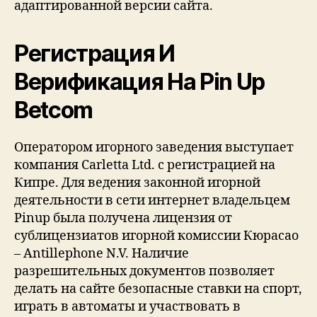
адаптированной версии сайта.
Регистрация И
Верификация На Pin Up
Betcom
Оператором игорного заведения выступает
компания Carletta Ltd. с регистрацией на
Кипре. Для ведения законной игорной
деятельности в сети интернет владельцем
Pinup была получена лицензия от
сублицензиатов игорной комиссии Кюрасао
– Antillephone N.V. Наличие
разрешительных документов позволяет
делать на сайте безопасные ставки на спорт,
играть в автоматы и участвовать в