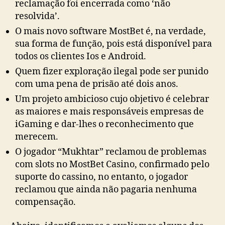
reclamação foi encerrada como ‘não
resolvida’.
O mais novo software MostBet é, na verdade,
sua forma de função, pois está disponível para
todos os clientes Ios e Android.
Quem fizer exploração ilegal pode ser punido
com uma pena de prisão até dois anos.
Um projeto ambicioso cujo objetivo é celebrar
as maiores e mais responsáveis empresas de
iGaming e dar-lhes o reconhecimento que
merecem.
O jogador “Mukhtar” reclamou de problemas
com slots no MostBet Casino, confirmado pelo
suporte do cassino, no entanto, o jogador
reclamou que ainda não pagaria nenhuma
compensação.