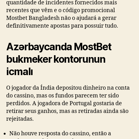
quantidade de incidentes fornecidos mais
recentes que vêm e o código promocional
Mostbet Bangladesh não o ajudará a gerar
definitivamente apostas para possuir tudo.
Azərbaycanda MostBet
bukmeker kontorunun
icmalı
O jogador da Índia depositou dinheiro na conta
do cassino, mas os fundos parecem ter sido
perdidos. A jogadora de Portugal gostaria de
retirar seus ganhos, mas as retiradas ainda são
rejeitadas.
Não houve resposta do cassino, então a