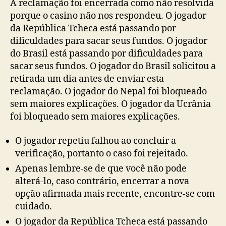
A reclamação foi encerrada como não resolvida
porque o casino não nos respondeu. O jogador
da República Tcheca está passando por
dificuldades para sacar seus fundos. O jogador
do Brasil está passando por dificuldades para
sacar seus fundos. O jogador do Brasil solicitou a
retirada um dia antes de enviar esta
reclamação. O jogador do Nepal foi bloqueado
sem maiores explicações. O jogador da Ucrânia
foi bloqueado sem maiores explicações.
O jogador repetiu falhou ao concluir a
verificação, portanto o caso foi rejeitado.
Apenas lembre-se de que você não pode
alterá-lo, caso contrário, encerrar a nova
opção afirmada mais recente, encontre-se com
cuidado.
O jogador da República Tcheca está passando