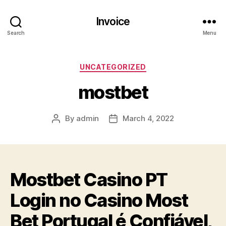
Invoice
Search
Menu
Categories
UNCATEGORIZED
mostbet
By
admin
March 4, 2022
Post
Post
author
date
Mostbet Casino PT
Login no Casino Most
Bet Portugal é Confiável,