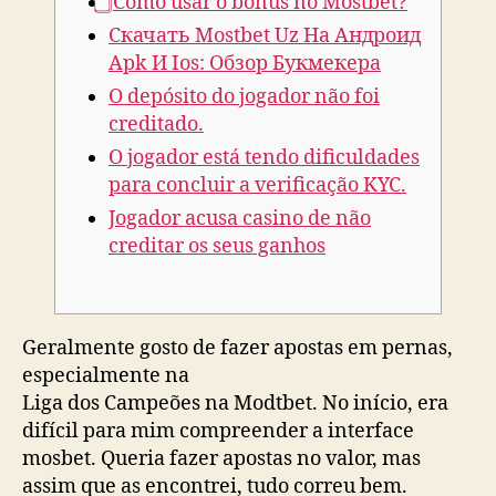
⃣ Como usar o bónus no Mostbet?
Скачать Mostbet Uz На Андроид
Apk И Ios: Обзор Букмекера
O depósito do jogador não foi
creditado.
O jogador está tendo dificuldades
para concluir a verificação KYC.
Jogador acusa casino de não
creditar os seus ganhos
Geralmente gosto de fazer apostas em pernas,
especialmente na
Liga dos Campeões na Modtbet. No início, era
difícil para mim compreender a interface
mosbet. Queria fazer apostas no valor, mas
assim que as encontrei, tudo correu bem.