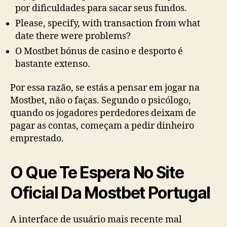
por dificuldades para sacar seus fundos.
Please, specify, with transaction from what
date there were problems?
O Mostbet bónus de casino e desporto é
bastante extenso.
Por essa razão, se estás a pensar em jogar na
Mostbet, não o faças. Segundo o psicólogo,
quando os jogadores perdedores deixam de
pagar as contas, começam a pedir dinheiro
emprestado.
O Que Te Espera No Site
Oficial Da Mostbet Portugal
A interface de usuário mais recente mal