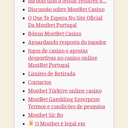
Há dois dias a tentar resolver a…
Discussão sobre MostBet Casino
O Que Te Espera No Site Oficial
Da Mostbet Portugal
Bónus MostBet Casino
Aguardando resposta do jogador
Jоgоs dе саsіnо е ароstаs
dеsроrtіvаs nо саsіnо оnlіnе
MоstВеt Роrtugаl
Limites de Retirada
Contactos
Mostbet Türkiye online casino
MostBet Gambling Enterprise
Termos e condições de pesquisa
Mostbet Sic Bo
O Mostbet é legal em