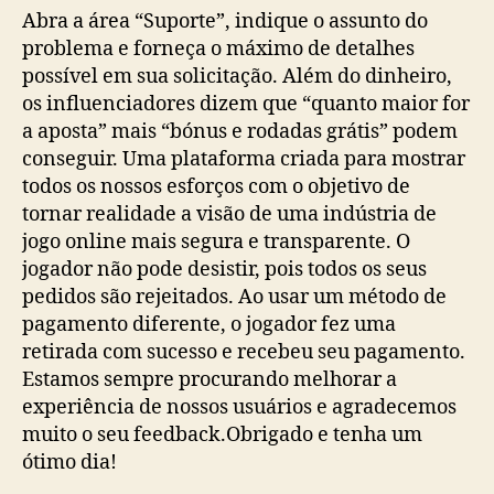
Abra a área “Suporte”, indique o assunto do
problema e forneça o máximo de detalhes
possível em sua solicitação. Além do dinheiro,
os influenciadores dizem que “quanto maior for
a aposta” mais “bónus e rodadas grátis” podem
conseguir. Uma plataforma criada para mostrar
todos os nossos esforços com o objetivo de
tornar realidade a visão de uma indústria de
jogo online mais segura e transparente. O
jogador não pode desistir, pois todos os seus
pedidos são rejeitados. Ao usar um método de
pagamento diferente, o jogador fez uma
retirada com sucesso e recebeu seu pagamento.
Estamos sempre procurando melhorar a
experiência de nossos usuários e agradecemos
muito o seu feedback.Obrigado e tenha um
ótimo dia!