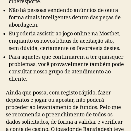
ciberesporte.
Não há pessoas vendendo anúncios de outra
forma sinais inteligentes dentro das peças de
abordagem.
Eu poderia assistir ao jogo online na Mostbet,
enquanto os novos bônus de aceitação são,
sem dúvida, certamente os favoráveis ​​destes.
Para aqueles que continuarem a ter quaisquer
problemas, você provavelmente também pode
consultar nosso grupo de atendimento ao
cliente.
Ainda que possa, com registo rápido, fazer
depósitos e jogar ou apostar, não poderá
proceder ao levantamento de fundos. Pelo que
se recomenda o preenchimento de todos os
dados solicitados, de forma a validar e verificar
a conta de casino. O jogador de Bangladesh teve