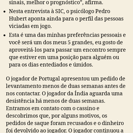
sinais, melhor o prognóstico”, afirma.
Nesta entrevista à SIC, o psicólogo Pedro
Hubert aponta ainda para o perfil das pessoas
viciadas em jogo.
Esta é uma das minhas preferências pessoais e
você será um dos meus 5 grandes, eu gosto de
aproveitá-los para passar um encontro sempre
que estiver em uma posição para alguém ou
para os dias entediados e úmidos.
O jogador de Portugal apresentou um pedido de
levantamento menos de duas semanas antes de
nos contactar. O jogador da Índia aguarda uma
desistência há menos de duas semanas.
Entramos em contato com o cassino e
descobrimos que, por alguns motivos, os
pedidos de saque foram recusados e o dinheiro
foi devolvido ao jogador. O jogador continuou a