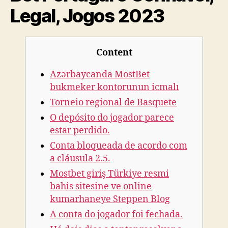
Legal, Jogos 2023
Content
Azərbaycanda MostBet
bukmeker kontorunun icmalı
Torneio regional de Basquete
O depósito do jogador parece
estar perdido.
Conta bloqueada de acordo com
a cláusula 2.5.
Mostbet giriş Türkiye resmi
bahis sitesine ve online
kumarhaneye Steppen Blog
A conta do jogador foi fechada.